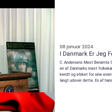
ned i skattekammer...
08 januar 2024
I Danmark Er Jeg Fø
C. Andersens Mest Berømte Sa
en af Danmarks mest folkekær
kendt og elsket for sine even
langt udover dette. En af han
Danmark E...