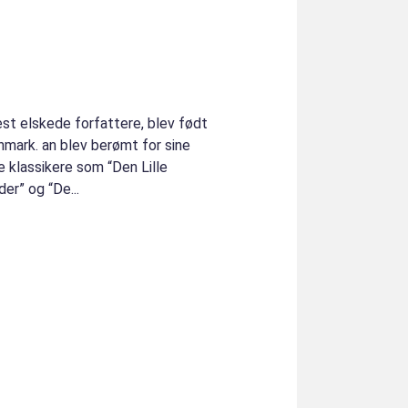
st elskede forfattere, blev født
nmark. an blev berømt for sine
e klassikere som “Den Lille
er” og “De...