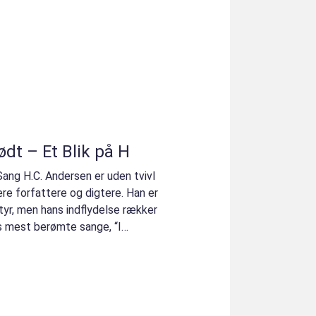
dt – Et Blik på H
ng H.C. Andersen er uden tvivl
e forfattere og digtere. Han er
tyr, men hans indflydelse rækker
s mest berømte sange, “I