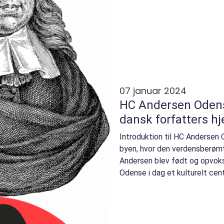
07 januar 2024
HC Andersen Odens
dansk forfatters h
Introduktion til HC Anderse
byen, hvor den verdensberømt
Andersen blev født og opvoks
Odense i dag et kulturelt ce
internationale besøgende, der 