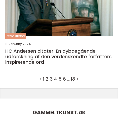
redaktionel
11. January 2024
HC Andersen citater: En dybdegående
udforskning af den verdenskendte forfatters
inspirerende ord
<
1
2
3
4
5
6
…
18
>
GAMMELTKUNST.
dk