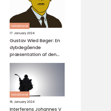
redaktionel
17. January 2024
Gustav Wied Bøger: En
dybdegående
præsentation af den
ikoniske forfatters
værker og deres
historiske udvikling
redaktionel
16. January 2024
Interferens Johannes V