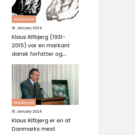
redaktionel
18. January 2024
Klaus Rifbjerg (1931-
2015) var en markant
dansk forfatter og
digter, hvis bidrag til
dansk litteratur har
imponeret generationer
af læsere og kritikere
redaktionel
18. January 2024
Klaus Rifbjerg er en af
Danmarks mest