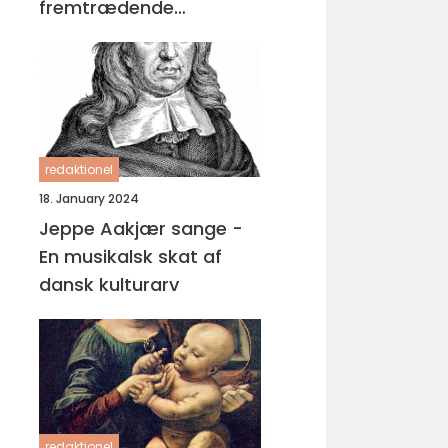
fremtrædende
forfattere og har
skrevet en lang række
bøger, der spænder
over forskellige genrer
og temaer
redaktionel
18. January 2024
Jeppe Aakjær sange -
En musikalsk skat af
dansk kulturarv
redaktionel