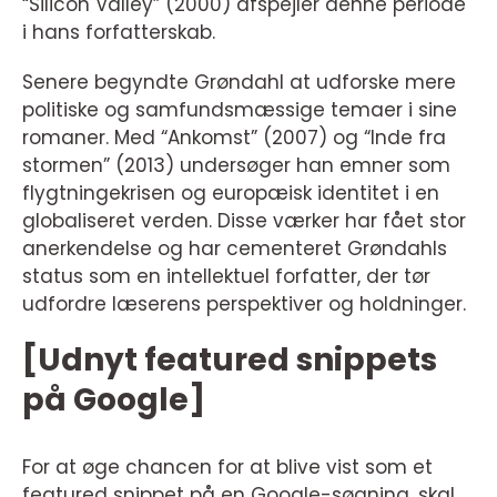
“Silicon Valley” (2000) afspejler denne periode
i hans forfatterskab.
Senere begyndte Grøndahl at udforske mere
politiske og samfundsmæssige temaer i sine
romaner. Med “Ankomst” (2007) og “Inde fra
stormen” (2013) undersøger han emner som
flygtningekrisen og europæisk identitet i en
globaliseret verden. Disse værker har fået stor
anerkendelse og har cementeret Grøndahls
status som en intellektuel forfatter, der tør
udfordre læserens perspektiver og holdninger.
[Udnyt featured snippets
på Google]
For at øge chancen for at blive vist som et
featured snippet på en Google-søgning, skal