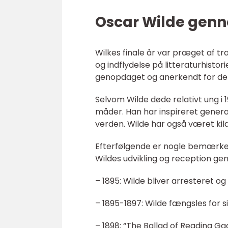
Oscar Wilde genn
Wilkes finale år var præget af 
og indflydelse på litteraturhistor
genopdaget og anerkendt for der
Selvom Wilde døde relativt ung i
måder. Han har inspireret genera
verden. Wilde har også været kilde
Efterfølgende er nogle bemærkels
Wildes udvikling og reception gen
– 1895: Wilde bliver arresteret o
– 1895-1897: Wilde fængsles for si
– 1898: “The Ballad of Reading Gao