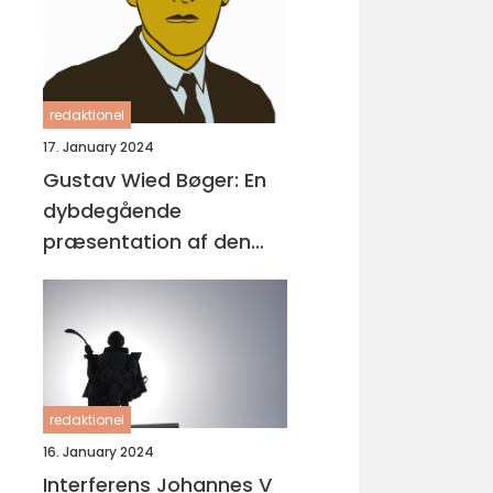
redaktionel
17. January 2024
Gustav Wied Bøger: En
dybdegående
præsentation af den
ikoniske forfatters
værker og deres
historiske udvikling
redaktionel
16. January 2024
Interferens Johannes V