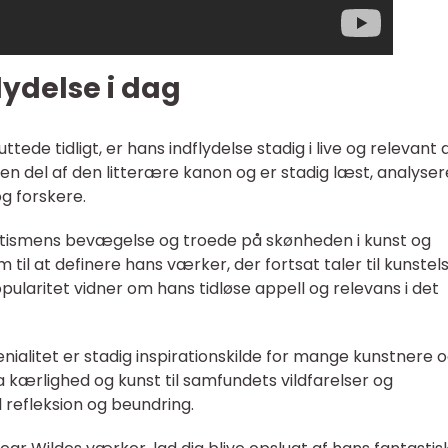
lydelse i dag
ttede tidligt, er hans indflydelse stadig i live og relevant
en del af den litterære kanon og er stadig læst, analyser
g forskere.
tetismens bevægelse og troede på skønheden i kunst og
om til at definere hans værker, der fortsat taler til kunste
pularitet vidner om hans tidløse appell og relevans i det
ialitet er stadig inspirationskilde for mange kunstnere 
ra kærlighed og kunst til samfundets vildfarelser og
il refleksion og beundring.