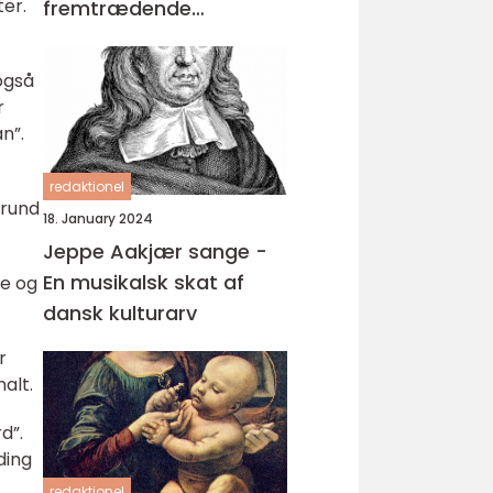
ter.
fremtrædende
forfattere og har
skrevet en lang række
også
bøger, der spænder
r
over forskellige genrer
n”.
og temaer
redaktionel
grund
18. January 2024
Jeppe Aakjær sange -
En musikalsk skat af
pe og
dansk kulturarv
r
alt.
d”.
ding
redaktionel