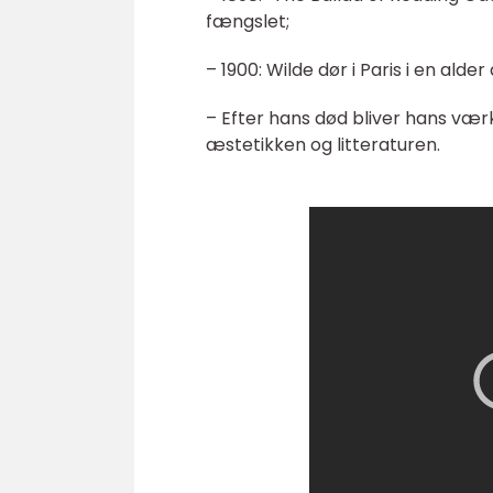
fængslet;
– 1900: Wilde dør i Paris i en alde
– Efter hans død bliver hans værk
æstetikken og litteraturen.