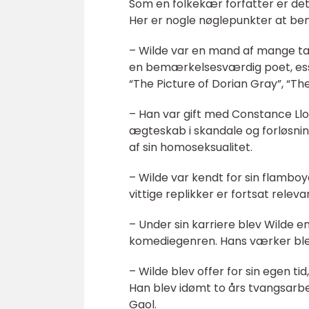
Som en folkekær forfatter er det v
Her er nogle nøglepunkter at b
– Wilde var en mand af mange ta
en bemærkelsesværdig poet, ess
“The Picture of Dorian Gray”, “T
– Han var gift med Constance Ll
ægteskab i skandale og forløsnin
af sin homoseksualitet.
– Wilde var kendt for sin flambo
vittige replikker er fortsat rele
– Under sin karriere blev Wilde 
komediegenren. Hans værker blev 
– Wilde blev offer for sin egen t
Han blev idømt to års tvangsarbej
Gaol.