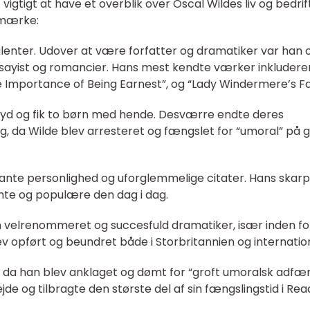
igtigt at have et overblik over Oscal Wildes liv og bedrif
emærke:
lenter. Udover at være forfatter og dramatiker var han 
ayist og romancier. Hans mest kendte værker inkludere
he Importance of Being Earnest”, og “Lady Windermere’s Fa
oyd og fik to børn med hende. Desværre endte deres
g, da Wilde blev arresteret og fængslet for “umoral” på 
yante personlighed og uforglemmelige citater. Hans skar
vante og populære den dag i dag.
en velrenommeret og succesfuld dramatiker, især inden fo
opført og beundret både i Storbritannien og internation
id, da han blev anklaget og dømt for “groft umoralsk adfær
de og tilbragte den største del af sin fængslingstid i Rea