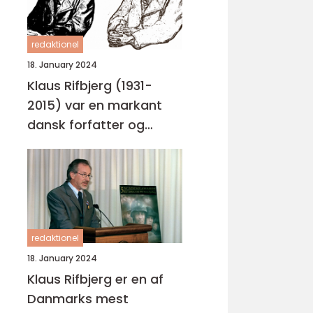
redaktionel
18. January 2024
Klaus Rifbjerg (1931-
2015) var en markant
dansk forfatter og
digter, hvis bidrag til
dansk litteratur har
imponeret generationer
af læsere og kritikere
redaktionel
18. January 2024
Klaus Rifbjerg er en af
Danmarks mest