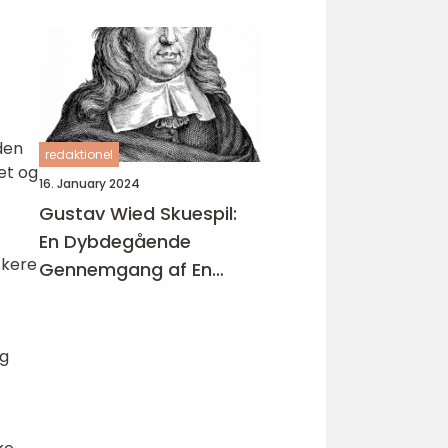
 den
redaktionel
et og
16. January 2024
Gustav Wied Skuespil:
En Dybdegående
lskere
Gennemgang af En
Banebrydende
Dramatiker
og