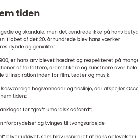
em tiden
tragedie og skandale, men det ændrede ikke på hans bety
ien. I løbet af det 20. århundrede blev hans værker
es dybde og genialitet.
 1900, er hans arv blevet hædret og respekteret på mang
tioner af forfattere, dramatikere og kunstnere over hele
 til inspiration inden for film, teater og musik.
esværdige begivenheder og tidslinje, der afspejler Osca
nem tiden::
g anklaget for “groft umoralsk adfærd”;
n “forbrydelse” og tvinges til tvangsarbejde;
l” bliver udgivet, som blev inspireret af hans oplevelser i