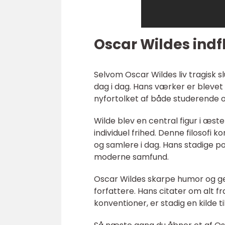
Oscar Wildes indf
Selvom Oscar Wildes liv tragisk slu
dag i dag. Hans værker er blevet 
nyfortolket af både studerende o
Wilde blev en central figur i æs
individuel frihed. Denne filosofi k
og samlere i dag. Hans stadige po
moderne samfund.
Oscar Wildes skarpe humor og gen
forfattere. Hans citater om alt f
konventioner, er stadig en kilde t