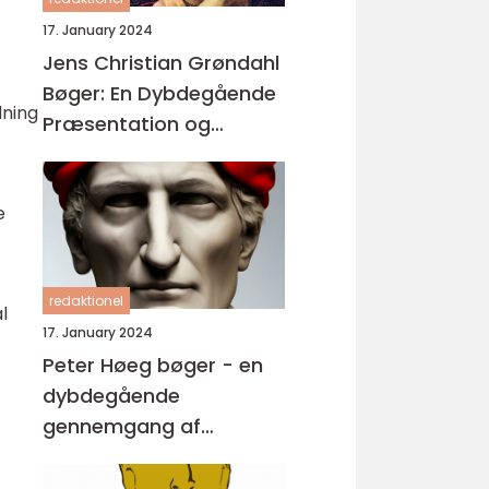
17. January 2024
Jens Christian Grøndahl
Bøger: En Dybdegående
dning
Præsentation og
Historisk Gennemgang
e
redaktionel
l
17. January 2024
Peter Høeg bøger - en
dybdegående
gennemgang af
forfatterskabet